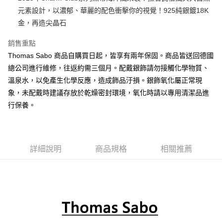
元素設計，以濃郁、華麗的配色衝擊你的視覺！925純銀鍍18K
悠遊付
金，再造尖晶石
ATM付款
銷售重點
Thomas Sabo 商品自購買日起，皆享有兩年保固。商品皆送回德國
運送方式
總公司進行維修，往返約需三個月。配戴銀飾請勿接觸化學物質、
黑貓宅急便
溫泉水，以免產生化學反應，造成飾品汙損。銀飾氧化屬正常現
每筆NT$100，滿NT$3,000(含以上)免運費
象，未配戴時建議存放於乾燥密封環境，氧化時請以專用清潔品進
行保養。
詳細說明
商品規格
相關推薦