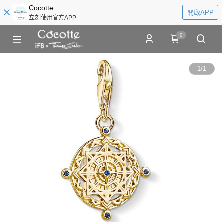
Cocotte
開啟APP
立刻使用官方APP
0
1
/
1