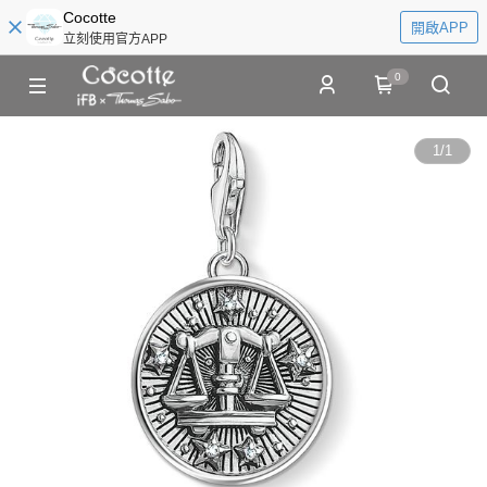
Cocotte
開啟APP
立刻使用官方APP
0
1
/
1