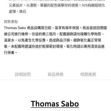
元素設計，以濃郁、華麗的配色衝擊你的視覺！925純銀經硫化
悠遊付
處理，鋯石
ATM付款
銷售重點
Thomas Sabo 商品自購買日起，皆享有兩年保固。商品皆送回德國
運送方式
總公司進行維修，往返約需三個月。配戴銀飾請勿接觸化學物質、
黑貓宅急便
溫泉水，以免產生化學反應，造成飾品汙損。銀飾氧化屬正常現
每筆NT$100，滿NT$3,000(含以上)免運費
象，未配戴時建議存放於乾燥密封環境，氧化時請以專用清潔品進
行保養。
詳細說明
商品規格
相關推薦