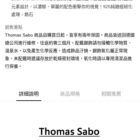
元素設計，以濃郁、華麗的配色衝擊你的視覺！925純銀經硫化
悠遊付
處理，鋯石
ATM付款
銷售重點
Thomas Sabo 商品自購買日起，皆享有兩年保固。商品皆送回德國
運送方式
總公司進行維修，往返約需三個月。配戴銀飾請勿接觸化學物質、
黑貓宅急便
溫泉水，以免產生化學反應，造成飾品汙損。銀飾氧化屬正常現
每筆NT$100，滿NT$3,000(含以上)免運費
象，未配戴時建議存放於乾燥密封環境，氧化時請以專用清潔品進
行保養。
詳細說明
商品規格
相關推薦