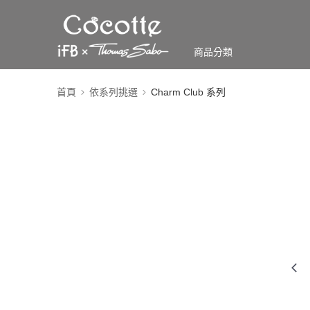
商品分類
首頁
依系列挑選
Charm Club 系列