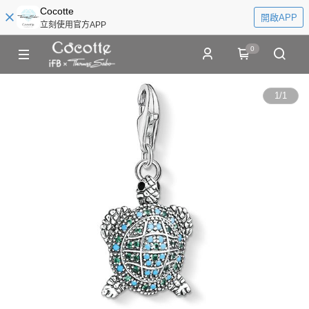
Cocotte
開啟APP
立刻使用官方APP
0
1
/
1