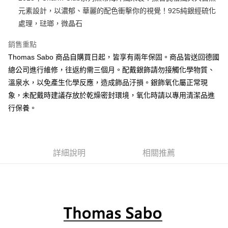
元素設計，以濃郁、華麗的配色衝擊你的視覺！925純銀經硫化
悠遊付
處理，琺瑯，微晶石
ATM付款
銷售重點
Thomas Sabo 商品自購買日起，皆享有兩年保固。商品皆送回德國
運送方式
總公司進行維修，往返約需三個月。配戴銀飾請勿接觸化學物質、
黑貓宅急便
溫泉水，以免產生化學反應，造成飾品汙損。銀飾氧化屬正常現
每筆NT$100，滿NT$3,000(含以上)免運費
象，未配戴時建議存放於乾燥密封環境，氧化時請以專用清潔品進
行保養。
詳細說明
相關推薦