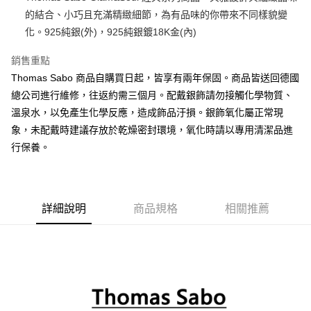
的結合、小巧且充滿精緻細節，為有品味的你帶來不同樣貌變
悠遊付
化。925純銀(外)，925純銀鍍18K金(內)
ATM付款
銷售重點
Thomas Sabo 商品自購買日起，皆享有兩年保固。商品皆送回德國
運送方式
總公司進行維修，往返約需三個月。配戴銀飾請勿接觸化學物質、
黑貓宅急便
溫泉水，以免產生化學反應，造成飾品汙損。銀飾氧化屬正常現
每筆NT$100，滿NT$3,000(含以上)免運費
象，未配戴時建議存放於乾燥密封環境，氧化時請以專用清潔品進
行保養。
詳細說明
商品規格
相關推薦