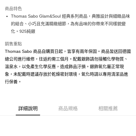
Apple Pay
商品特色
街口支付
Thomas Sabo Glam&Soul 經典系列商品，典雅設計與細緻品味
的結合、小巧且充滿精緻細節，為有品味的你帶來不同樣貌變
悠遊付
化。925純銀
ATM付款
銷售重點
Thomas Sabo 商品自購買日起，皆享有兩年保固。商品皆送回德國
運送方式
總公司進行維修，往返約需三個月。配戴銀飾請勿接觸化學物質、
黑貓宅急便
溫泉水，以免產生化學反應，造成飾品汙損。銀飾氧化屬正常現
每筆NT$100，滿NT$3,000(含以上)免運費
象，未配戴時建議存放於乾燥密封環境，氧化時請以專用清潔品進
行保養。
詳細說明
商品規格
相關推薦