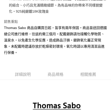
的結合、小巧且充滿精緻細節，為有品味的你帶來不同樣貌變
悠遊付
化。925純銀鍍18K玫瑰金
ATM付款
銷售重點
Thomas Sabo 商品自購買日起，皆享有兩年保固。商品皆送回德國
運送方式
總公司進行維修，往返約需三個月。配戴銀飾請勿接觸化學物質、
黑貓宅急便
溫泉水，以免產生化學反應，造成飾品汙損。銀飾氧化屬正常現
每筆NT$100，滿NT$3,000(含以上)免運費
象，未配戴時建議存放於乾燥密封環境，氧化時請以專用清潔品進
行保養。
詳細說明
商品規格
相關推薦