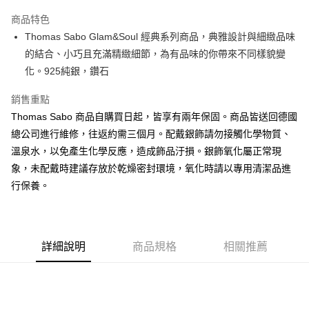
Apple Pay
商品特色
街口支付
Thomas Sabo Glam&Soul 經典系列商品，典雅設計與細緻品味
的結合、小巧且充滿精緻細節，為有品味的你帶來不同樣貌變
悠遊付
化。925純銀，鑽石
ATM付款
銷售重點
Thomas Sabo 商品自購買日起，皆享有兩年保固。商品皆送回德國
運送方式
總公司進行維修，往返約需三個月。配戴銀飾請勿接觸化學物質、
黑貓宅急便
溫泉水，以免產生化學反應，造成飾品汙損。銀飾氧化屬正常現
每筆NT$100，滿NT$3,000(含以上)免運費
象，未配戴時建議存放於乾燥密封環境，氧化時請以專用清潔品進
行保養。
詳細說明
商品規格
相關推薦