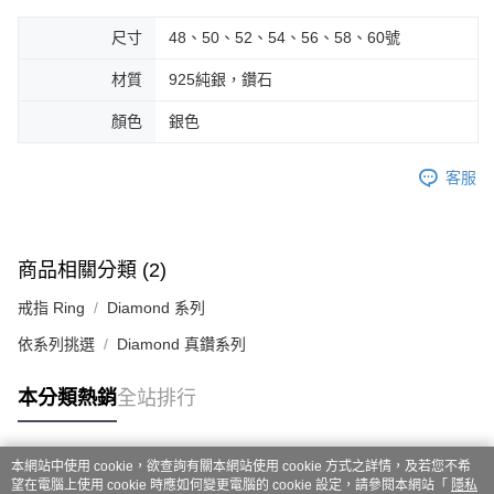
尺寸
48、50、52、54、56、58、60號
材質
925純銀，鑽石
顏色
銀色
客服
商品相關分類 (2)
戒指 Ring
Diamond 系列
依系列挑選
Diamond 真鑽系列
本分類熱銷
全站排行
本網站中使用 cookie，欲查詢有關本網站使用 cookie 方式之詳情，及若您不希
熱門標籤
望在電腦上使用 cookie 時應如何變更電腦的 cookie 設定，請參閱本網站「
隱私