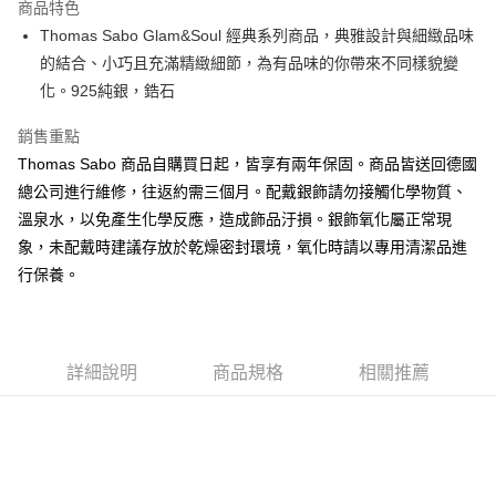
商品特色
街口支付
Thomas Sabo Glam&Soul 經典系列商品，典雅設計與細緻品味
的結合、小巧且充滿精緻細節，為有品味的你帶來不同樣貌變
悠遊付
化。925純銀，鋯石
ATM付款
銷售重點
Thomas Sabo 商品自購買日起，皆享有兩年保固。商品皆送回德國
運送方式
總公司進行維修，往返約需三個月。配戴銀飾請勿接觸化學物質、
黑貓宅急便
溫泉水，以免產生化學反應，造成飾品汙損。銀飾氧化屬正常現
每筆NT$100，滿NT$3,000(含以上)免運費
象，未配戴時建議存放於乾燥密封環境，氧化時請以專用清潔品進
行保養。
詳細說明
商品規格
相關推薦