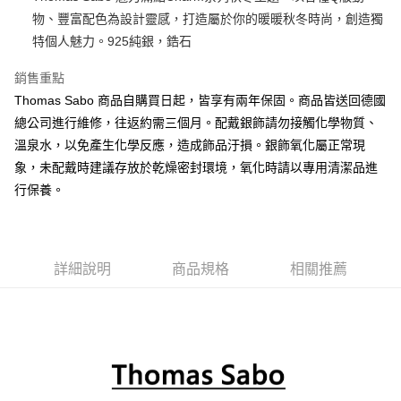
物、豐富配色為設計靈感，打造屬於你的暖暖秋冬時尚，創造獨
悠遊付
特個人魅力。925純銀，鋯石
運送方式
銷售重點
黑貓宅急便
Thomas Sabo 商品自購買日起，皆享有兩年保固。商品皆送回德國
每筆NT$100，滿NT$3,000(含以上)免運費
總公司進行維修，往返約需三個月。配戴銀飾請勿接觸化學物質、
溫泉水，以免產生化學反應，造成飾品汙損。銀飾氧化屬正常現
象，未配戴時建議存放於乾燥密封環境，氧化時請以專用清潔品進
行保養。
詳細說明
商品規格
相關推薦