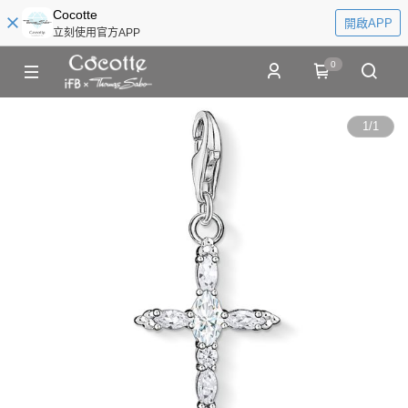
Cocotte
開啟APP
立刻使用官方APP
0
1
/
1