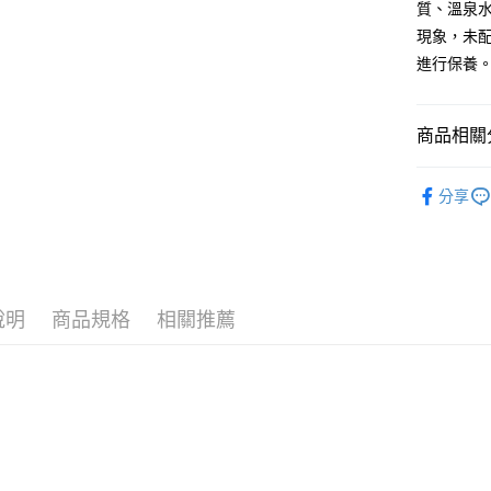
質、溫泉
黑貓宅急
現象，未
每筆NT$1
進行保養
商品相關分
手鍊 Brace
分享
↓精選限量5
依系列挑
↓精選限量5
說明
商品規格
相關推薦
Love Bri