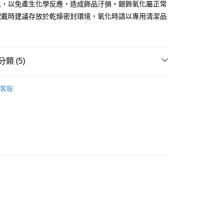
水，以免產生化學反應，造成飾品汙損。銀飾氧化屬正常
便
配戴時建議存放於乾燥密封環境，氧化時請以專用清潔品
00，滿NT$3,000(含以上)免運費
。
類 (5)
let
Love Bridge 系列
客服
折/7折↓
手鍊 Bracelet
選
Love Bridge 系列
折/7折↓
Love Bridge 系列
dge 系列
手鍊 Bracelet