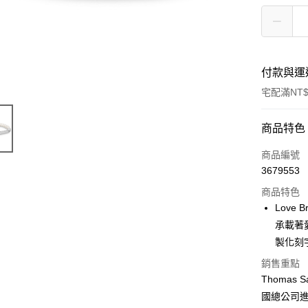
付款與運
宅配滿NT$
付款方式
商品特色
信用卡一
商品編號
3679553
LINE Pay
商品特色
Apple Pay
Love
承載著
街口支付
製化刻
悠遊付
銷售重點
Thoma
國總公司
運送方式