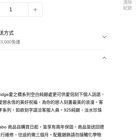
清除
紀錄
送方式
3,000免運
次付款
 Bridge愛之橋系列空白純銀處更可供愛侶刻下個人話語，
愛戀永恆的美好祝福，為你的戀人刻畫最美的浪漫。客
字系列，如欲刻字請洽客服人員。925純銀，淡水珍珠
s Sabo 商品自購買日起，皆享有兩年保固。商品皆送回德
進行維修，往返約需三個月。配戴銀飾請勿接觸化學物