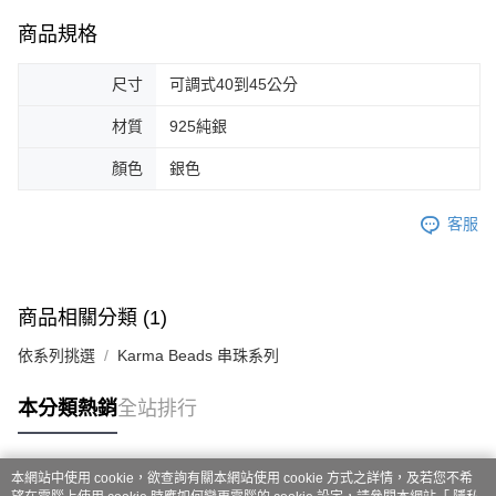
商品規格
尺寸
可調式40到45公分
材質
925純銀
顏色
銀色
客服
商品相關分類 (1)
依系列挑選
Karma Beads 串珠系列
本分類熱銷
全站排行
本網站中使用 cookie，欲查詢有關本網站使用 cookie 方式之詳情，及若您不希
熱門標籤