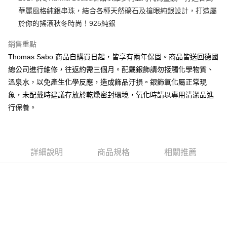
華麗風格純銀串珠，結合各種天然礦石及搶眼純銀設計，打造屬
悠遊付
於你的搖滾秋冬時尚！925純銀
運送方式
銷售重點
黑貓宅急便
Thomas Sabo 商品自購買日起，皆享有兩年保固。商品皆送回德國
每筆NT$100，滿NT$3,000(含以上)免運費
總公司進行維修，往返約需三個月。配戴銀飾請勿接觸化學物質、
溫泉水，以免產生化學反應，造成飾品汙損。銀飾氧化屬正常現
象，未配戴時建議存放於乾燥密封環境，氧化時請以專用清潔品進
行保養。
詳細說明
商品規格
相關推薦