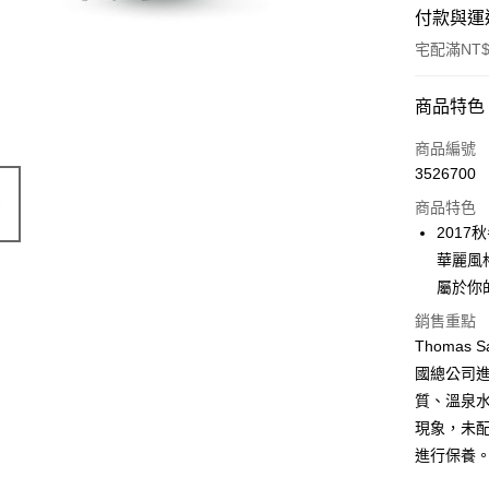
付款與運
宅配滿NT$
付款方式
商品特色
信用卡一
商品編號
3526700
LINE Pay
商品特色
Apple Pay
2017
華麗風
街口支付
屬於你
悠遊付
銷售重點
Thoma
國總公司
運送方式
質、溫泉
黑貓宅急
現象，未
每筆NT$1
進行保養