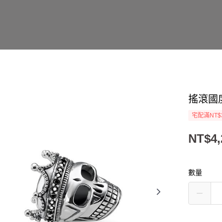
搖滾國
宅配滿NT$
NT$4,
數量