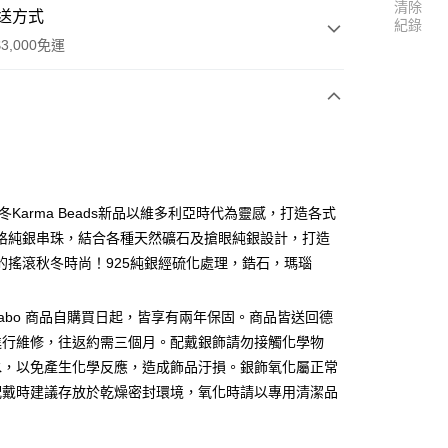
清除
送方式
紀錄
3,000免運
次付款
秋冬Karma Beads新品以維多利亞時代為靈感，打造各式
格純銀串珠，結合各種天然礦石及搶眼純銀設計，打造
的搖滾秋冬時尚！925純銀經硫化處理，鋯石，瑪瑙
s Sabo 商品自購買日起，皆享有兩年保固。商品皆送回德
進行維修，往返約需三個月。配戴銀飾請勿接觸化學物
水，以免產生化學反應，造成飾品汙損。銀飾氧化屬正常
便
配戴時建議存放於乾燥密封環境，氧化時請以專用清潔品
00，滿NT$3,000(含以上)免運費
。