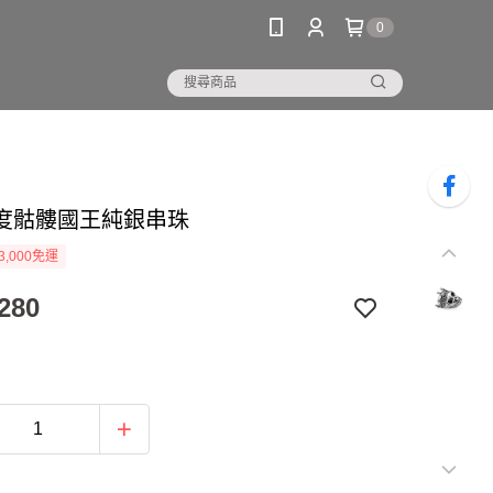
0
度骷髏國王純銀串珠
3,000免運
280