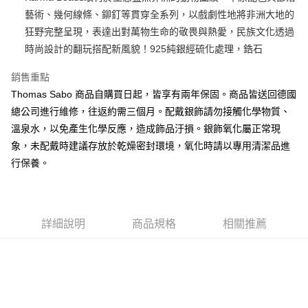
藝術、幾何線條、鉚釘等貫穿全系列，以戲劇性地將非洲大地的
悠遊付
狂野完整呈現，表達出對萬物生命的敬畏與熱愛，民族文化透過
ATM付款
時尚設計的翻玩搭配新風貌！925純銀經硫化處理，鋯石
銷售重點
運送方式
Thomas Sabo 商品自購買日起，皆享有兩年保固。商品皆送回德國
黑貓宅急便
總公司進行維修，往返約需三個月。配戴銀飾請勿接觸化學物質、
每筆NT$100，滿NT$3,000(含以上)免運費
溫泉水，以免產生化學反應，造成飾品汙損。銀飾氧化屬正常現
象，未配戴時建議存放於乾燥密封環境，氧化時請以專用清潔品進
行保養。
詳細說明
商品規格
相關推薦