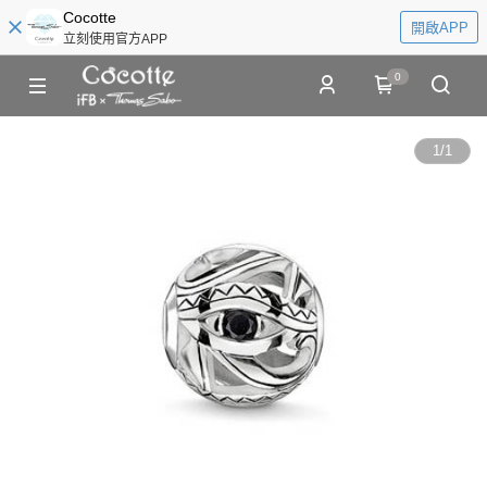
Cocotte
開啟APP
立刻使用官方APP
0
1
/
1