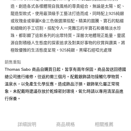
造，創造各式各樣體現自我風格的尊貴組合，無論是太陽、蛇、
悠遊付
龍造型款式，使用最頂級手工藝法打造而成，同時配上925純銀
ATM付款
或玫瑰金或華麗K金三色做選擇搭配。精美的圖騰、寶石的點綴
和細緻的手工切割，搭配令人一見難忘的半寶石和養殖淡水珍
運送方式
珠，都彰顯了這新系列的出眾特質。深層次地體現正能量，靈感
源自對積極人生態度的探索追求及對美好事物的欣賞與讚美，將
黑貓宅急便
極致優雅的生活態度呈現。925純銀，黑曜石經啞光處理
每筆NT$100，滿NT$3,000(含以上)免運費
銷售重點
Thomas Sabo 商品自購買日起，皆享有兩年保固。商品皆送回德國
總公司進行維修，往返約需三個月。配戴銀飾請勿接觸化學物質、
溫泉水，以免產生化學反應，造成飾品汙損。銀飾氧化屬正常現
象，未配戴時建議存放於乾燥密封環境，氧化時請以專用清潔品進
行保養。
詳細說明
商品規格
相關推薦