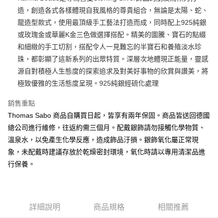
造，創造各式各樣體現自我風格的尊貴組合，無論是太陽、蛇、
悠遊付
龍造型款式，使用最頂級手工藝法打造而成，同時配上925純銀
ATM付款
或玫瑰金或華麗K金三色做選擇搭配。精美的圖騰、寶石的點綴
和細緻的手工切割，搭配令人一見難忘的半寶石和養殖淡水珍
運送方式
珠，都彰顯了這新系列的出眾特質。深層次地體現正能量，靈感
源自對積極人生態度的探索追求及對美好事物的欣賞與讚美，將
黑貓宅急便
極致優雅的生活態度呈現。925純銀經硫化處理
每筆NT$100，滿NT$3,000(含以上)免運費
銷售重點
Thomas Sabo 商品自購買日起，皆享有兩年保固。商品皆送回德國
總公司進行維修，往返約需三個月。配戴銀飾請勿接觸化學物質、
溫泉水，以免產生化學反應，造成飾品汙損。銀飾氧化屬正常現
象，未配戴時建議存放於乾燥密封環境，氧化時請以專用清潔品進
行保養。
詳細說明
商品規格
相關推薦