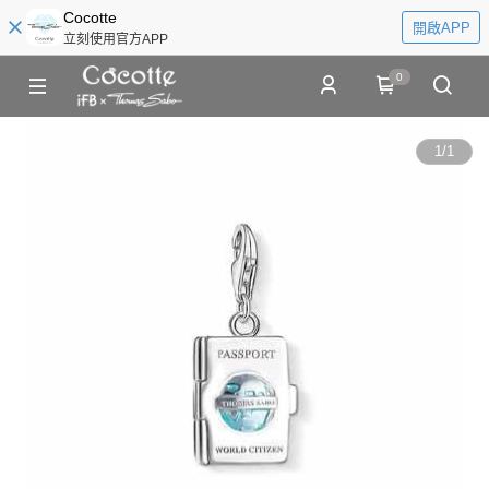
Cocotte
開啟APP
立刻使用官方APP
0
1
/
1