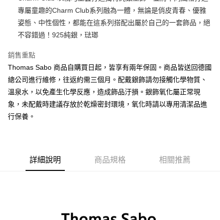
專屬童趣的Charm Club系列融為一體，無論是俏皮青春、優雅
悠遊付
姿態、中性個性，都能在這系列搭配出屬於自己的一套飾品，絕
ATM付款
不容錯過！925純銀，琺瑯
銷售重點
運送方式
Thomas Sabo 商品自購買日起，皆享有兩年保固。商品皆送回德國
黑貓宅急便
總公司進行維修，往返約需三個月。配戴銀飾請勿接觸化學物質、
每筆NT$100，滿NT$3,000(含以上)免運費
溫泉水，以免產生化學反應，造成飾品汙損。銀飾氧化屬正常現
象，未配戴時建議存放於乾燥密封環境，氧化時請以專用清潔品進
行保養。
詳細說明
商品規格
相關推薦