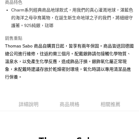
商品特色
街口支付
Charm系列經典商品地球款式，用我們的真心灌溉地球，湛藍色
的海洋之母孕育萬物，在誕生新生命地球之子的我們，將細細守
悠遊付
護著。925純銀，琺瑯
ATM付款
銷售重點
Thomas Sabo 商品自購買日起，皆享有兩年保固。商品皆送回德國
運送方式
總公司進行維修，往返約需三個月。配戴銀飾請勿接觸化學物質、
黑貓宅急便
溫泉水，以免產生化學反應，造成飾品汙損。銀飾氧化屬正常現
每筆NT$100，滿NT$3,000(含以上)免運費
象，未配戴時建議存放於乾燥密封環境，氧化時請以專用清潔品進
行保養。
詳細說明
商品規格
相關推薦