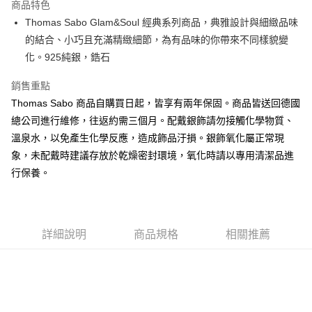
商品特色
街口支付
Thomas Sabo Glam&Soul 經典系列商品，典雅設計與細緻品味
的結合、小巧且充滿精緻細節，為有品味的你帶來不同樣貌變
悠遊付
化。925純銀，鋯石
ATM付款
銷售重點
Thomas Sabo 商品自購買日起，皆享有兩年保固。商品皆送回德國
運送方式
總公司進行維修，往返約需三個月。配戴銀飾請勿接觸化學物質、
黑貓宅急便
溫泉水，以免產生化學反應，造成飾品汙損。銀飾氧化屬正常現
每筆NT$100，滿NT$3,000(含以上)免運費
象，未配戴時建議存放於乾燥密封環境，氧化時請以專用清潔品進
行保養。
詳細說明
商品規格
相關推薦