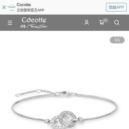
Cocotte
開啟APP
立刻使用官方APP
0
1
/
1