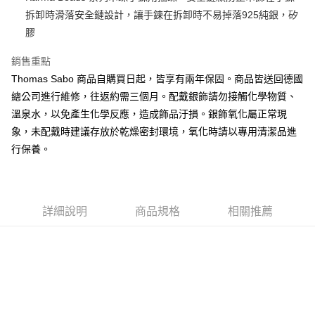
拆卸時滑落安全鏈設計，讓手鍊在拆卸時不易掉落925純銀，矽
悠遊付
膠
ATM付款
銷售重點
Thomas Sabo 商品自購買日起，皆享有兩年保固。商品皆送回德國
運送方式
總公司進行維修，往返約需三個月。配戴銀飾請勿接觸化學物質、
黑貓宅急便
溫泉水，以免產生化學反應，造成飾品汙損。銀飾氧化屬正常現
每筆NT$100，滿NT$3,000(含以上)免運費
象，未配戴時建議存放於乾燥密封環境，氧化時請以專用清潔品進
行保養。
詳細說明
商品規格
相關推薦