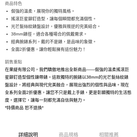
商品特色
街口支付
倔強的溫柔，展現你的獨特風格。
搖滾巨星鉚釘造型，讓每個瞬間都充滿個性。
悠遊付
光芒髮絲紋錶盤設計，優雅與叛逆的完美結合。
ATM付款
38mm錶徑，適合各種場合的佩戴需求。
經典腕錶系列，戴的不是錶，是品味的象徵。
運送方式
全面2折優惠，讓你輕鬆擁有這份魅力！
黑貓宅急便
銷售重點
每筆NT$100，滿NT$3,000(含以上)免運費
在果緹有限公司，我們驕傲地推出全新商品——倔強的溫柔搖滾巨
星鉚釘造型個性鍊帶錶。這款獨特的腕錶以38mm的光芒髮絲紋錶
盤設計，將經典與現代完美融合，展現出強烈的個性與品味。現在
全系列全面2折優惠，讓您不只是戴上手錶，更是彰顯獨特的生活態
度。選擇它，讓每一刻都充滿自信與魅力。
*特價商品 恕不退換*
詳細說明
商品規格
相關推薦