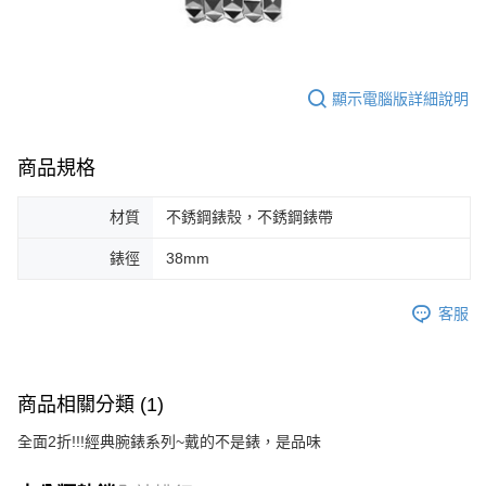
顯示電腦版詳細說明
商品規格
材質
不銹鋼錶殼，不銹鋼錶帶
錶徑
38mm
客服
商品相關分類 (1)
全面2折!!!經典腕錶系列~戴的不是錶，是品味