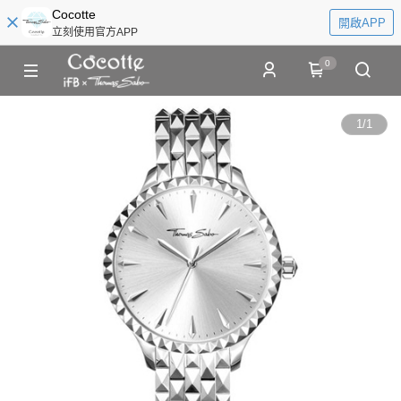
Cocotte
開啟APP
立刻使用官方APP
0
1
/
1