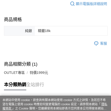
顯示電腦版詳細說明
商品規格
純銀
精鍍18k
客服
商品相關分類 (1)
OUTLET專區
特價1999元
本分類熱銷
全站排行
本網站中使用 cookie，欲查詢有關本網站使用 cookie 方式之詳情，及若您不希
熱門標籤
望在電腦上使用 cookie 時應如何變更電腦的 cookie 設定，請參閱本網站「
隱私
權條款
」之 Cookie 聲明。您繼續使用本網站即表示您同意本公司得按本網站使