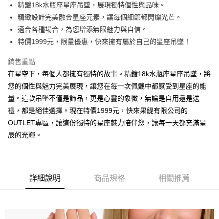
街口支付
精鍍18k水瓶座星座吊墜，展現獨特個性與品味。
精緻設計完美融合星座元素，讓每個細節都閃爍光芒。
悠遊付
適合各種場合，為您增添無限魅力與自信。
ATM付款
特價1999元，限量優惠，快來擁有屬於自己的星座吊墜！
銷售重點
運送方式
在星空下，每個人都擁有獨特的故事。精鍍18k水瓶座星座吊墜，將
黑貓宅急便
您的個性與魅力完美展現，讓您在每一次佩戴中都感受到星座的能
每筆NT$100，滿NT$3,000(含以上)免運費
量。這款吊墜不僅是飾品，更是心靈的象徵，無論是自用還是送
禮，都是絕佳選擇。現在特價1999元，快來果緹有限公司的
OUTLET專區，讓這份獨特的星座魅力陪伴您，讓每一天都充滿星
辰的光輝。
詳細說明
商品規格
相關推薦