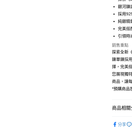
銀河鍊
街口支付
採用9
悠遊付
純銀精
完美搭
ATM付款
引領時
銷售重點
運送方式
探索全新《
鍊單鍊採用
黑貓宅急
擇，完美
每筆NT$1
您展現獨
商品，讓
*預購商品
商品相關分
人氣商品
分享