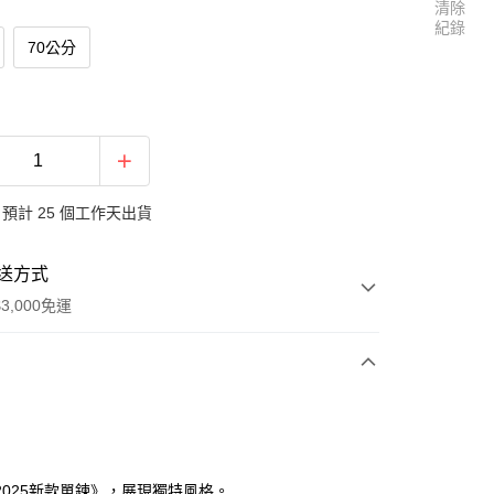
清除
紀錄
70公分
預計 25 個工作天出貨
送方式
3,000免運
次付款
2025新款單鍊》，展現獨特風格。