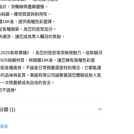
設計，流暢線條盡顯優雅。
25純銀，確保質感與耐用性。
鍍18K金，提供兩種色彩選擇。
配各種服裝，為您的造型加分。
尚潮流，讓您成為眾人矚目的焦點。
2025新款單鍊》，為您的造型增添無限魅力。這款銀河
925純銀材質，與精鍍18K金，讓您擁有兩種色彩選
便
搭配各種風格。不論是日常佩戴還是特別場合，它都能讓
00，滿NT$3,000(含以上)免運費
特的品味與氣質。果緹有限公司誠摯邀請您體驗這款人氣
每一次佩戴都成為自信的宣言。
恕不退換*
類 (1)
推薦
客服