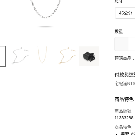
尺寸
45公分
數量
預購商品：
付款與運
宅配滿NT$
付款方式
商品特色
信用卡一
商品編號
11333288
LINE Pay
商品特色
Apple Pay
探索《