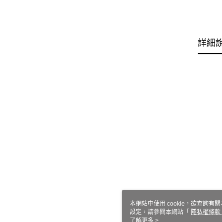
詳細
本網站中使用 cookie，欲查詢有關
設定，請參閱本網站「
隱私權條款
使用 cookie。
了解更多 >