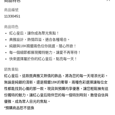
商品特色
信用卡一次付款
商品編號
LINE Pay
11330451
Apple Pay
商品特色
街口支付
紅心皇后，讓你成為聚光焦點！
典雅設計，熱情四溢，適合各種場合。
悠遊付
純銀與18K精鍍兩色任你挑選，隨心所欲！
ATM付款
每一個細節都展現獨特魅力，讓愛不再等待！
快來選擇屬於你的紅心皇后，點亮每一天！
運送方式
銷售重點
黑貓宅急便
紅心皇后，這款既典雅又熱情的飾品，將為您的每一天增添光彩。
每筆NT$100，滿NT$3,000(含以上)免運費
無論是純銀的清新，還是精鍍18K的奢華，兩種色彩選擇讓每位女
性都能找到心儀的那一款。現貨與預購均享優惠，讓您輕鬆擁有這
份獨特的魅力。讓紅心皇后陪伴您的每一個特別時刻，散發自信與
優雅，成為眾人目光的焦點。
*預購商品恕不退換