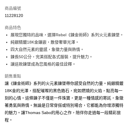
信用卡一次付款
商品編號
LINE Pay
11228120
Apple Pay
商品特色
街口支付
展現您獨特的品味，選擇Rebel《鍊金術師》系列火元素鍊墜。
純銀精鍍18K金鑲嵌，散發奢華光澤。
悠遊付
四大自然元素的靈感，象徵力量與熱情。
ATM付款
鍊長50公分，完美搭配各式服裝，提升魅力。
讓這款鍊墜成為您風格的最佳詮釋。
運送方式
銷售重點
黑貓宅急便
讓《鍊金術師》系列的火元素鍊墜帶你感受自然的力量。純銀精鍍
每筆NT$100，滿NT$3,000(含以上)免運費
18K金的光澤，搭配璀璨的黑色鋯石，宛如燃燒的火焰，點亮每一
刻的心情。這條鍊子不僅是一件珠寶，更是一種情感的寄託，象徵
著勇氣與熱情。無論是日常穿搭或特別場合，它都能為你增添獨特
的魅力。讓Thomas Sabo的用心之作，陪伴你走過每一段精彩旅
程。