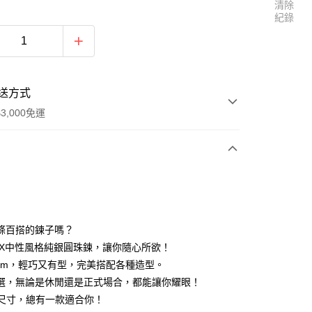
清除
紀錄
送方式
3,000免運
次付款
條百搭的鍊子嗎？
 SEX中性風格純銀圓珠鍊，讓你隨心所欲！
mm，輕巧又有型，完美搭配各種造型。
選，無論是休閒還是正式場合，都能讓你耀眼！
三尺寸，總有一款適合你！