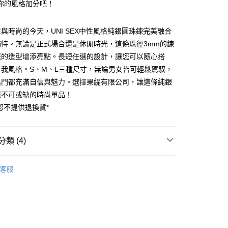
你的風格加分吧！
與時尚的今天，UNI SEX中性風格純銀圓珠鍊完美融合
獨特。無論是正式場合還是休閒時光，這條珠徑3mm的鍊
便
您的造型增添亮點。長短任選的設計，讓您可以隨心搭
00，滿NT$3,000(含以上)免運費
自我風格。S、M、L三種尺寸，無論男女皆可輕鬆駕馭，
出門都充滿自信與魅力。選擇果緹有限公司，讓這條純銀
您不可或缺的時尚單品！
恕不提供退換貨*
類 (4)
推薦
客服
折/7折↓
項鍊 Necklace
專區
特價1699元