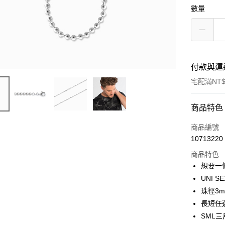
數量
付款與運
宅配滿NT$
付款方式
商品特色
信用卡一
商品編號
10713220
LINE Pay
商品特色
Apple Pay
想要一
UNI
街口支付
珠徑3
悠遊付
長短任
SML
ATM付款