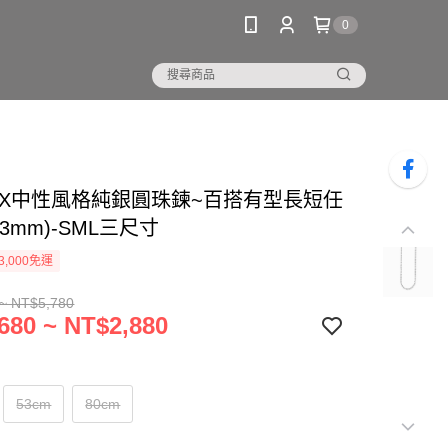
0
 SEX中性風格純銀圓珠鍊~百搭有型長短任
3mm)-SML三尺寸
3,000免運
~ NT$5,780
680 ~ NT$2,880
53cm
80cm