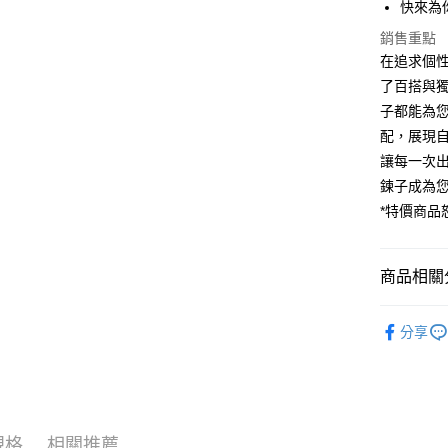
快來為
銷售重點
運送方式
在追求個性
了百搭與
黑貓宅急
子都能為
每筆NT$1
配，展現
讓每一次
鍊子成為
*特價商品
商品相關分
人氣商品
分享
基本鍊款
↓精選限量5
OUTLET
規格
相關推薦