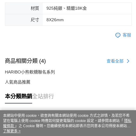
材質
925純銀、精鍍18K金
尺寸
8X26mm
客服
商品相關分類 (4)
查看全部
HARIBO小熊軟糖聯名系列
人氣商品推薦
本分類熱銷
全站排行
本網站中使用 cookie，欲查詢有關本網站使用 cookie 方式之詳情，及若您不希
熱門標籤
望在電腦上使用 cookie 時應如何變更電腦的 cookie 設定，請參閱本網站「
隱私
權條款
」之 Cookie 聲明。您繼續使用本網站即表示您同意本公司得按本網站使
用條款之 Cookie 聲明使用 cookie。
了解更多 >