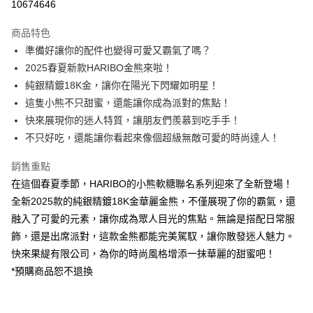
10674646
Apple Pay
商品特色
街口支付
準備好讓你的配件也變得可愛又霸氣了嗎？
2025春夏新款HARIBO金熊來啦！
悠遊付
純銀精鍍18K金，讓你在陽光下閃耀如明星！
ATM付款
這隻小熊不只甜蜜，還能讓你成為派對的焦點！
快來展現你的迷人特質，讓朋友們羨慕到吃手手！
運送方式
不只好吃，還能讓你看起來像個超級無敵可愛的時尚達人！
黑貓宅急便
銷售重點
每筆NT$100，滿NT$3,000(含以上)免運費
在這個春夏季節，HARIBO的小熊軟糖聯名系列迎來了全新登場！
全新2025款的純銀精鍍18K金華麗金熊，不僅展現了你的霸氣，還
融入了可愛的元素，讓你成為眾人目光的焦點。無論是搭配日常服
飾，還是出席派對，這款金熊都能完美駕馭，讓你散發迷人魅力。
快來果緹有限公司，為你的時尚風格增添一抹華麗的甜蜜吧！
*預購商品恕不退換