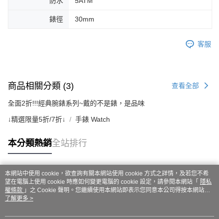
防水
5ATM
錶徑
30mm
客服
商品相關分類 (3)
查看全部
全面2折!!!經典腕錶系列~戴的不是錶，是品味
↓精選限量5折/7折↓
手錶 Watch
本分類熱銷
全站排行
本網站中使用 cookie，欲查詢有關本網站使用 cookie 方式之詳情，及若您不希
熱門標籤
望在電腦上使用 cookie 時應如何變更電腦的 cookie 設定，請參閱本網站「
隱私
權條款
」之 Cookie 聲明。您繼續使用本網站即表示您同意本公司得按本網站使
用條款之 Cookie 聲明使用 cookie。
了解更多 >