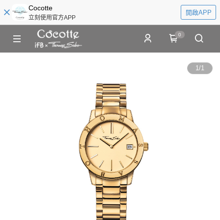
Cocotte
開啟APP
立刻使用官方APP
0
1
/
1