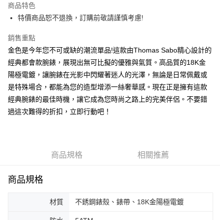
商品特色
街口支付
特價商品恕不退換，訂購前敬請謹慎考慮!
悠遊付
銷售重點
金色是今年您不可或缺的潮流單品!這款由Thomas Sabo精心設計的
ATM付款
經典都會款腕錶，展現出無可比擬的優雅與氣質。高品質的18K金
陽極電鍍，讓腕錶在光影中閃耀著迷人的光澤，無論是日常佩戴或
運送方式
是特殊場合，都能為您的造型增添一絲奢華感。現在正是擁有這款
黑貓宅急便
經典腕錶的最佳時機，讓它成為您時尚之路上的完美伴侶。不要錯
每筆NT$100，滿NT$3,000(含以上)免運費
過這次難得的折扣，立即行動吧！
商品規格
相關推薦
商品規格
材質
不銹鋼錶殼、錶帶、18K金陽極電鍍