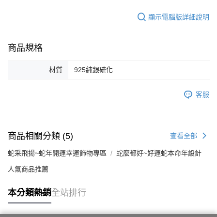
顯示電腦版詳細說明
商品規格
材質
925純銀硫化
客服
商品相關分類 (5)
查看全部
蛇采飛揚~蛇年開運幸運飾物專區
蛇麼都好~好運蛇本命年設計
人氣商品推薦
本分類熱銷
全站排行