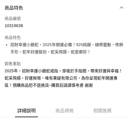
付款方式
商品特色
信用卡一次付款
商品編號
LINE Pay
10319638
Apple Pay
商品特色
街口支付
招財幸運小銀蛇，2025年開運必備！925純銀，線條靈動，修飾
手形，蛇年好運裝扮，蛇采飛揚，蛇麼都好！
悠遊付
銷售重點
ATM付款
2025年，招財幸運小銀蛇戒指，穿梭於手指間，帶來好運與幸福！
蛇采飛揚，好運無限，唯有果緹有限公司，為你呈現蛇年開運專
運送方式
區！預購商品恕不退換貨~購買前請謹慎考慮 謝謝
黑貓宅急便
每筆NT$100，滿NT$3,000(含以上)免運費
詳細說明
商品規格
相關推薦