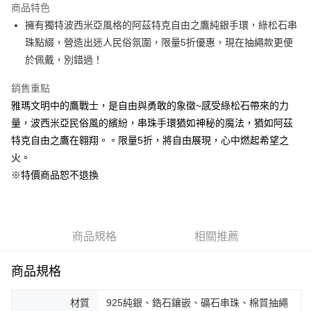
商品特色
街口支付
擁有獨特波西米亞風格的阿茲特克自由之鷹純銀手環，綠松石串
珠點綴，營造出迷人民俗氛圍，限量5折優惠，現在抽繩款更便
悠遊付
於佩戴，別錯過！
ATM付款
銷售重點
雅瑪文明中的鷹戰士，是自由與勇敢的象徵~感受綠松石帶來的力
運送方式
量，波西米亞民俗風的繽紛，串珠手環猶如神秘的魔法，猶如阿茲
黑貓宅急便
特克自由之鷹在翱翔。。限量5折，將自由展現，心中燃起希望之
每筆NT$100，滿NT$3,000(含以上)免運費
火。
※特價商品恕不退換
商品規格
相關推薦
商品規格
材質
925純銀、鋯石鑲嵌、礦石串珠、棉質抽繩