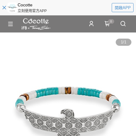
Cocotte
開啟APP
立刻使用官方APP
0
1
/
1