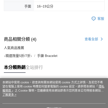
手圍
16~19公分
客服
商品相關分類 (4)
查看全部
人氣商品推薦
↓精選限量5折/7折↓
手鍊 Bracelet
本分類熱銷
全站排行
本網站中使用 cookie，欲查詢有關本網站使用 cookie 方式之詳情，及若您不希
熱門標籤
望在電腦上使用 cookie 時應如何變更電腦的 cookie 設定，請參閱本網站「
隱私
權條款
」之 Cookie 聲明。您繼續使用本網站即表示您同意本公司得按本網站使
用條款之 Cookie 聲明使用 cookie。
了解更多 >